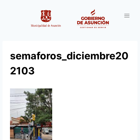
Saltar
al
contenido
semaforos_diciembre20
2103