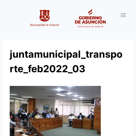
Saltar
al
contenido
juntamunicipal_transpo
rte_feb2022_03