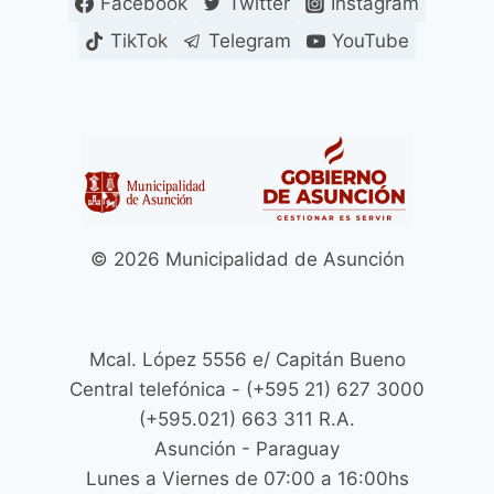
Facebook
Twitter
Instagram
EL
VIADUCTO
TikTok
Telegram
YouTube
DEL
CORREDOR
VIAL
BOTÁNICO
FUE
RESCATADA
POR
PERSONAL
MUNICIPAL
© 2026 Municipalidad de Asunción
Y
BOMBEROS
VOLUNTARIOS
Mcal. López 5556 e/ Capitán Bueno
Central telefónica - (+595 21) 627 3000
(+595.021) 663 311 R.A.
Asunción - Paraguay
Lunes a Viernes de 07:00 a 16:00hs