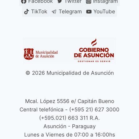
Facebook
Twitter
Instagram
EXONERACIÓN
TOTAL
TikTok
Telegram
YouTube
DE
MULTAS
Y
RECARGOS
PARA
PONERSE
AL
DÍA
CON
© 2026 Municipalidad de Asunción
LOS
TRIBUTOS
MUNICIPALES
ATRASADOS
Mcal. López 5556 e/ Capitán Bueno
Central telefónica - (+595 21) 627 3000
(+595.021) 663 311 R.A.
Asunción - Paraguay
Lunes a Viernes de 07:00 a 16:00hs