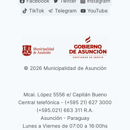
Facebook
Twitter
Instagram
HECHOS
VIOLENTOS
TikTok
Telegram
YouTube
FUE
SEPARADO
DEL
CARGO
Y
SUMARIADO
POR
ORDEN
DEL
© 2026 Municipalidad de Asunción
INTENDENTE
MUNICIPAL
Mcal. López 5556 e/ Capitán Bueno
Central telefónica - (+595 21) 627 3000
(+595.021) 663 311 R.A.
Asunción - Paraguay
Lunes a Viernes de 07:00 a 16:00hs