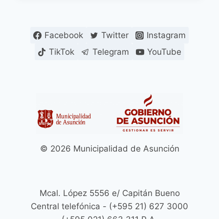
DE
VIGILANCIA
ESTABLECE
Facebook
Twitter
Instagram
RÉCORD
DE
TikTok
Telegram
YouTube
NOTIFICACIONES
Y
ACTAS
DE
INTERVENCIÓN
A
INMUEBLES
EN
ESTADO
© 2026 Municipalidad de Asunción
DE
ABANDONO
EN
EL
MARCO
Mcal. López 5556 e/ Capitán Bueno
DE
Central telefónica - (+595 21) 627 3000
LA