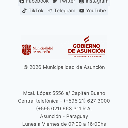
Facebook
Twitter
Instagram
TOTAL
DE
TikTok
Telegram
YouTube
MULTAS
Y
RECARGOS
PARA
PONERSE
AL
DÍA
CON
LOS
© 2026 Municipalidad de Asunción
TRIBUTOS
MUNICIPALES
ATRASADOS
Mcal. López 5556 e/ Capitán Bueno
Central telefónica - (+595 21) 627 3000
(+595.021) 663 311 R.A.
Asunción - Paraguay
Lunes a Viernes de 07:00 a 16:00hs