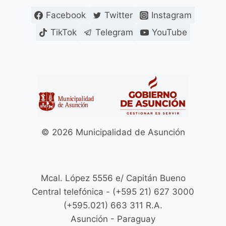
CACERÍA
Facebook
Twitter
Instagram
DE
CONDUCTORES
TikTok
Telegram
YouTube
DE
PLATAFORMAS
Y
QUE
FORMA
PARTE
DE
UNA
CAMPAÑA
© 2026 Municipalidad de Asunción
DE
DESINFORMACIÓN
Mcal. López 5556 e/ Capitán Bueno
Central telefónica - (+595 21) 627 3000
(+595.021) 663 311 R.A.
Asunción - Paraguay