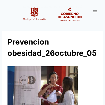
Saltar
al
contenido
Prevencion
obesidad_26octubre_05