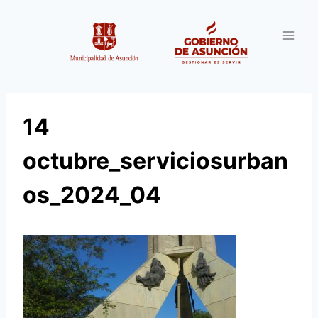
Saltar
al
contenido
14
octubre_serviciosurban
os_2024_04