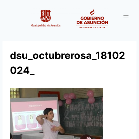
Saltar
al
contenido
dsu_octubrerosa_18102
024_