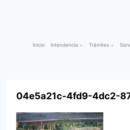
Saltar
al
contenido
Inicio
Intendencia
Trámites
Serv
04e5a21c-4fd9-4dc2-8