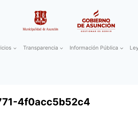
icios
Transparencia
Información Pública
Le
771-4f0acc5b52c4