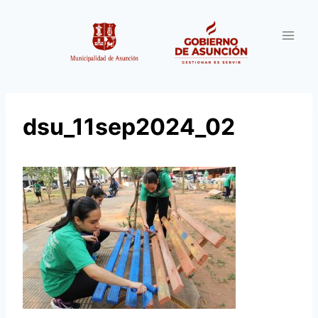
Saltar
al
contenido
dsu_11sep2024_02