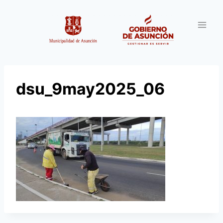
Saltar
al
contenido
dsu_9may2025_06