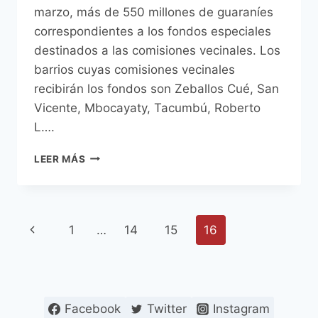
marzo, más de 550 millones de guaraníes
correspondientes a los fondos especiales
destinados a las comisiones vecinales. Los
barrios cuyas comisiones vecinales
recibirán los fondos son Zeballos Cué, San
Vicente, Mbocayaty, Tacumbú, Roberto
L….
COMISIONES
LEER MÁS
VECINALES
RECIBIRÁN
APORTE
DE
Navegación
Página
1
…
14
15
16
550
MILLONES
de
anterior
DE
GUARANÍES
página
Facebook
Twitter
Instagram