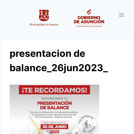
Saltar
al
contenido
presentacion de
balance_26jun2023_