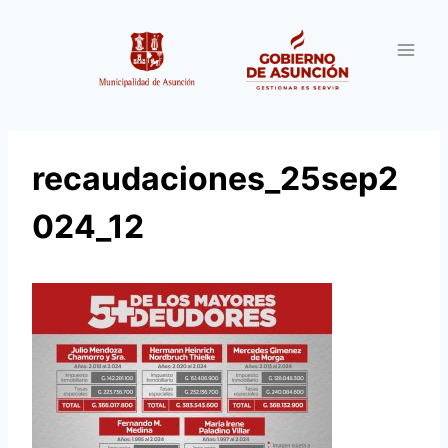
Saltar
al
contenido
recaudaciones_25sep2
024_12