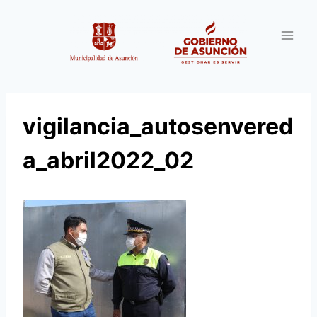
Saltar
al
contenido
vigilancia_autosenvered
a_abril2022_02