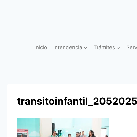
Saltar
al
contenido
Inicio
Intendencia
Trámites
Serv
transitoinfantil_205202