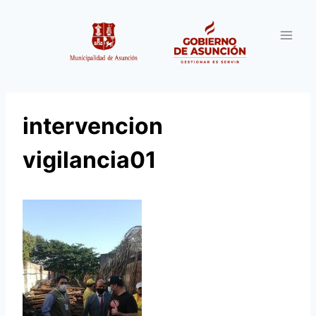
Saltar
al
contenido
intervencion
vigilancia01