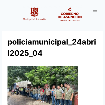
Saltar
al
contenido
policiamunicipal_24abri
l2025_04