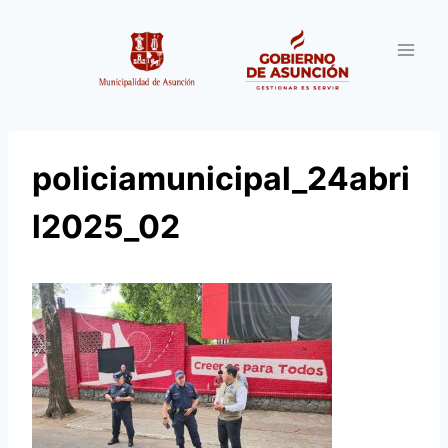
Saltar
al
contenido
policiamunicipal_24abri
l2025_02