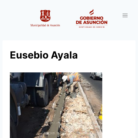
Saltar
al
contenido
Eusebio Ayala