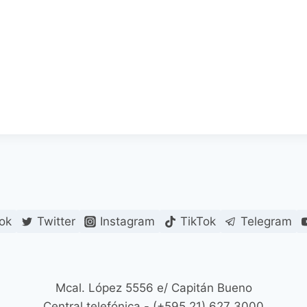
ok
Twitter
Instagram
TikTok
Telegram
Mcal. López 5556 e/ Capitán Bueno
Central telefónica - (+595 21) 627 3000