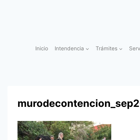
Saltar
al
contenido
Inicio
Intendencia
Trámites
Serv
murodecontencion_sep