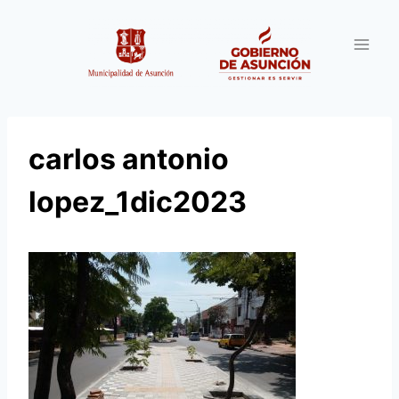
Saltar
al
contenido
carlos antonio
lopez_1dic2023