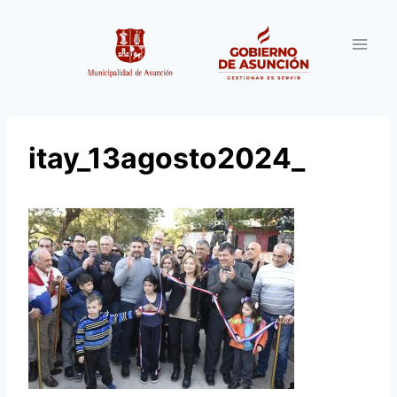
Saltar
al
contenido
itay_13agosto2024_