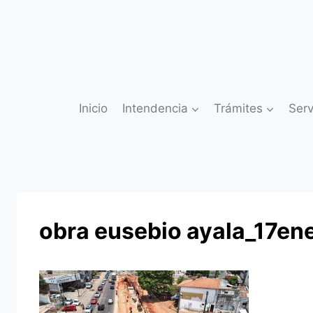
Saltar
al
contenido
Inicio
Intendencia
Trámites
Serv
obra eusebio ayala_17e