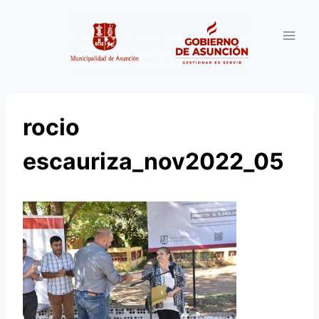
Saltar
al
contenido
rocio
escauriza_nov2022_05