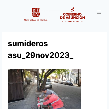
Saltar
al
contenido
sumideros
asu_29nov2023_