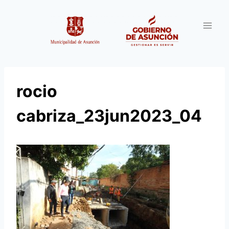
Saltar
al
contenido
rocio
cabriza_23jun2023_04