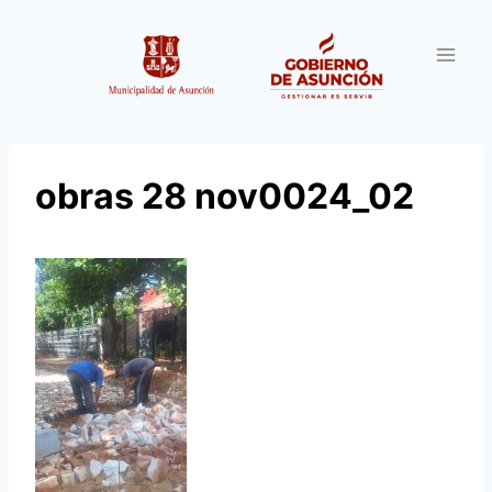
Saltar
al
contenido
obras 28 nov0024_02