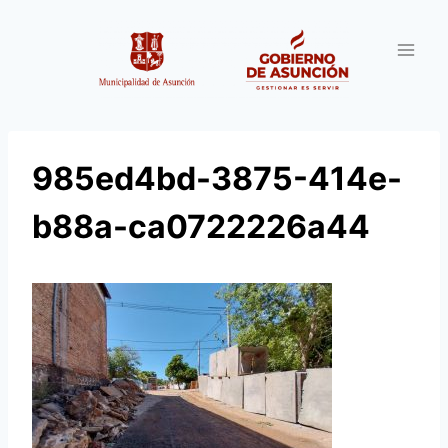
Saltar
al
contenido
985ed4bd-3875-414e-
b88a-ca0722226a44