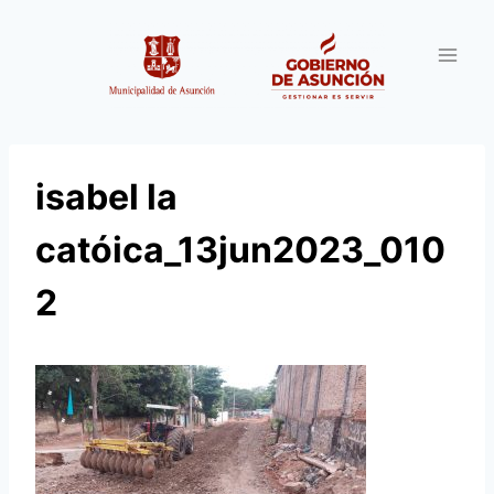
Saltar
al
contenido
isabel la
catóica_13jun2023_010
2