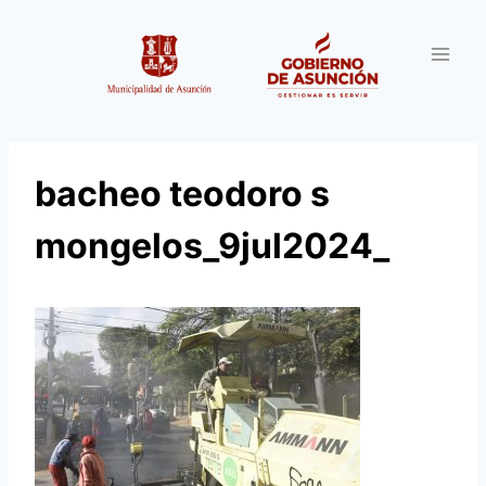
Saltar
al
contenido
bacheo teodoro s
mongelos_9jul2024_