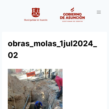
Saltar
al
contenido
obras_molas_1jul2024_
02