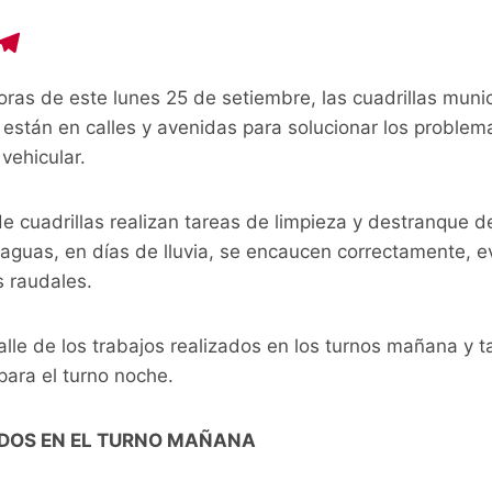
C
T
o
el
ras de este lunes 25 de setiembre, las cuadrillas munic
p
e
 están en calles y avenidas para solucionar los problem
y
gr
vehicular.
i
a
n
m
e cuadrillas realizan tareas de limpieza y destranque 
aguas, en días de lluvia, se encaucen correctamente, ev
 raudales.
alle de los trabajos realizados en los turnos mañana y t
 para el turno noche.
DOS EN EL TURNO MAÑANA