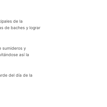
ipales de la
as de baches y lograr
de sumideros y
itándose así la
arde del día de la