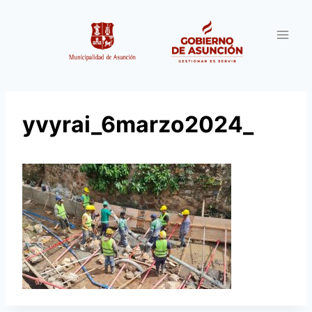
Saltar
al
contenido
yvyrai_6marzo2024_