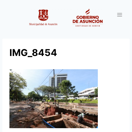
Saltar
al
contenido
IMG_8454