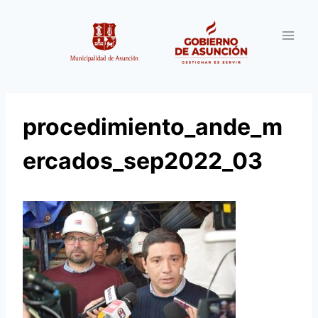
Saltar
al
contenido
procedimiento_ande_m
ercados_sep2022_03