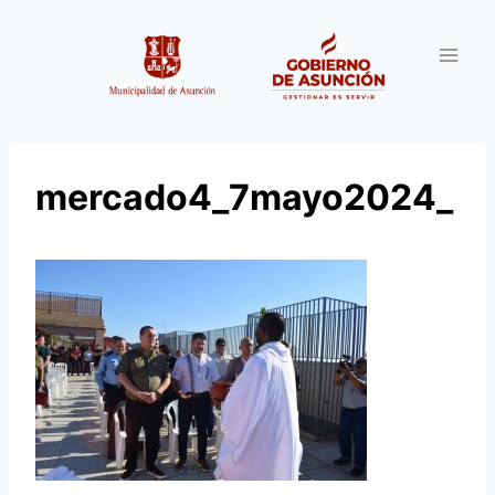
Saltar
al
contenido
mercado4_7mayo2024_