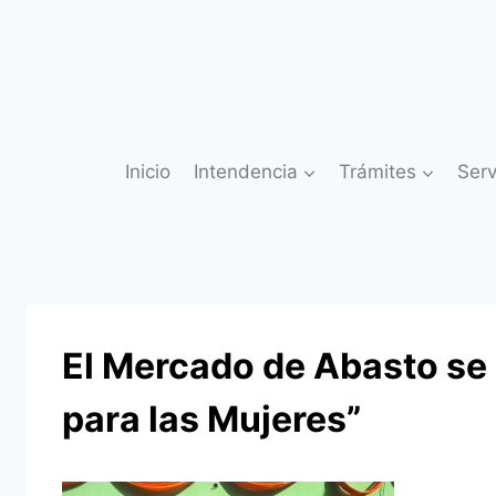
Saltar
al
contenido
Inicio
Intendencia
Trámites
Serv
El Mercado de Abasto se
para las Mujeres”