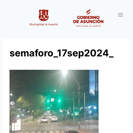
Saltar
al
contenido
semaforo_17sep2024_