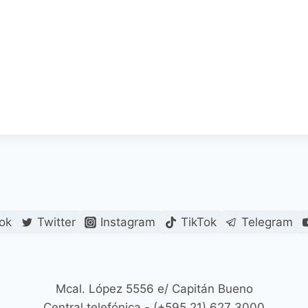
ok
Twitter
Instagram
TikTok
Telegram
Mcal. López 5556 e/ Capitán Bueno
Central telefónica - (+595 21) 627 3000