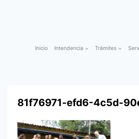
Saltar
al
contenido
Inicio
Intendencia
Trámites
Serv
81f76971-efd6-4c5d-9