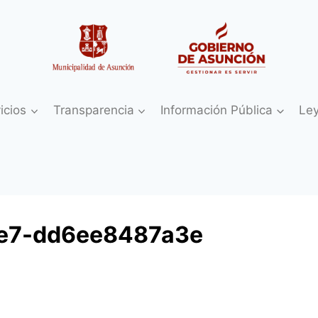
icios
Transparencia
Información Pública
Le
0e7-dd6ee8487a3e