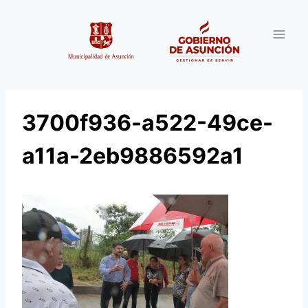
Saltar
al
contenido
3700f936-a522-49ce-
a11a-2eb9886592a1