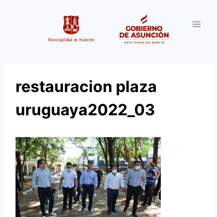
Saltar
al
contenido
restauracion plaza
uruguaya2022_03