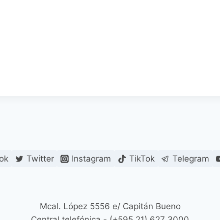
ok
Twitter
Instagram
TikTok
Telegram
Mcal. López 5556 e/ Capitán Bueno
Central telefónica - (+595 21) 627 3000