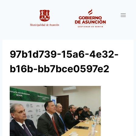
Saltar
al
contenido
97b1d739-15a6-4e32-
b16b-bb7bce0597e2