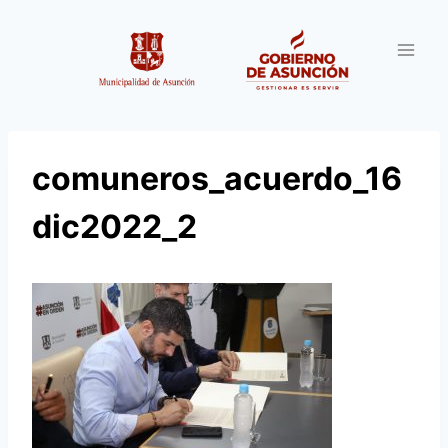
Saltar
al
contenido
comuneros_acuerdo_16
dic2022_2